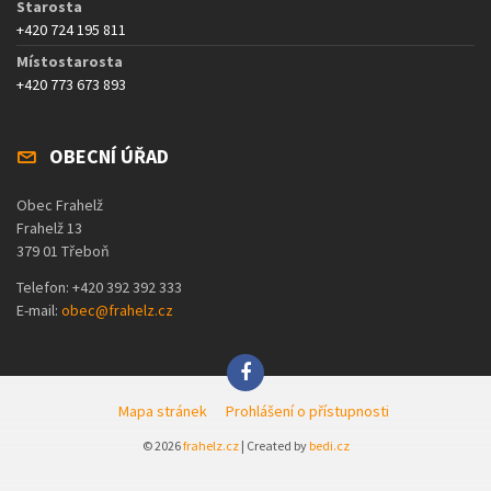
Starosta
+420 724 195 811
Místostarosta
+420 773 673 893
OBECNÍ ÚŘAD
Obec Frahelž
Frahelž 13
379 01 Třeboň
Telefon: +420 392 392 333
E-mail:
obec@frahelz.cz
Mapa stránek
Prohlášení o přístupnosti
© 2026
frahelz.cz
| Created by
bedi.cz