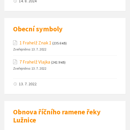
14. 8. 2024
Obecní symboly
1 Frahelž Znak 1
(235.6 kB)
Zveřejněno:
13. 7. 2022
7 Frahelž Vlajka
(242.9 kB)
Zveřejněno:
13. 7. 2022
13. 7. 2022
Obnova říčního ramene řeky
Lužnice