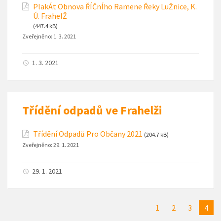
PlakÁt Obnova ŘÍČnÍho Ramene Řeky LuŽnice, K.
Ú. FrahelŽ
(447.4 kB)
Zveřejněno:
1. 3. 2021
1. 3. 2021
Třídění odpadů ve Frahelži
Třídění Odpadů Pro Občany 2021
(204.7 kB)
Zveřejněno:
29. 1. 2021
29. 1. 2021
1
2
3
4