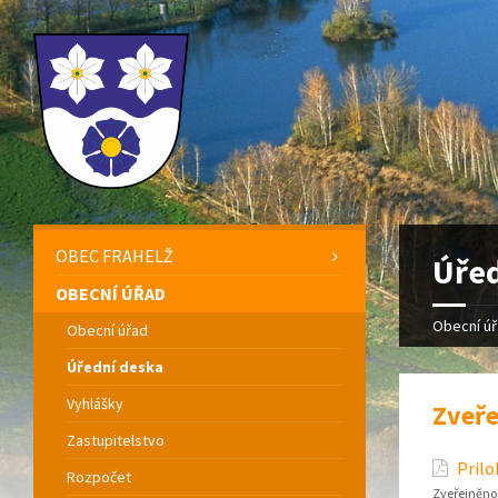
OBEC FRAHELŽ
Úřed
OBECNÍ ÚŘAD
Obecní ú
Obecní úřad
Úřední deska
Vyhlášky
Zveře
Zastupitelstvo
Prilo
Rozpočet
Zveřejněno