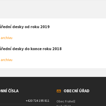
úřední desky od roku 2019
 archivu
úřední desky do konce roku 2018
 archivu
NNÍ ČÍSLA
OBECNÍ ÚŘAD
+420 724 195 811
Obec Frahelž