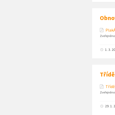
Obnov
PlakÁ
Zveřejněno
1. 3. 2
Třídě
Třídě
Zveřejněno
29. 1. 