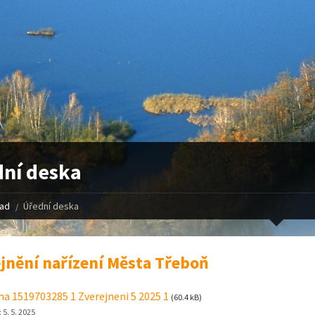
ní deska
řad
Úřední deska
jnění nařízení Města Třeboň
ha 1519703285 1 Zverejneni 5 2025 1
(60.4 kB)
:
5. 5. 2025