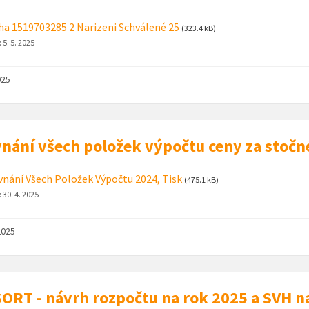
ha 1519703285 2 Narizeni Schválené 25
(323.4 kB)
:
5. 5. 2025
025
nání všech položek výpočtu ceny za stočn
nání Všech Položek Výpočtu 2024, Tisk
(475.1 kB)
:
30. 4. 2025
2025
ORT - návrh rozpočtu na rok 2025 a SVH n