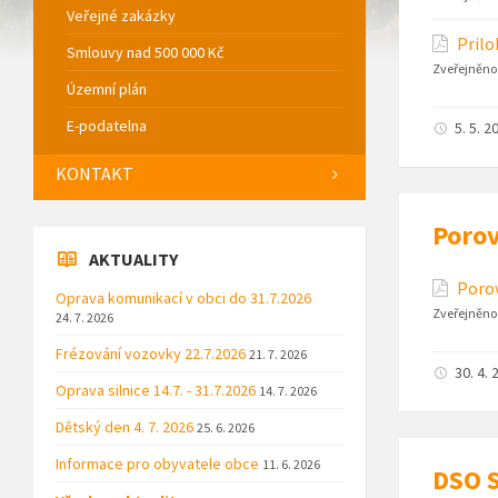
Veřejné zakázky
Prilo
Smlouvy nad 500 000 Kč
Zveřejněno
Územní plán
E-podatelna
5. 5. 2
KONTAKT
Porov
AKTUALITY
Porov
Oprava komunikací v obci do 31.7.2026
Zveřejněno
24. 7. 2026
Frézování vozovky 22.7.2026
21. 7. 2026
30. 4. 
Oprava silnice 14.7. - 31.7.2026
14. 7. 2026
Dětský den 4. 7. 2026
25. 6. 2026
Informace pro obyvatele obce
11. 6. 2026
DSO S