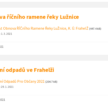
a říčního ramene řeky Lužnice
t Obnova ŘÍČnÍho Ramene Řeky LuŽnice, K. Ú. FrahelŽ
(447.4 kB)
:
1. 3. 2021
021
ní odpadů ve Frahelži
ní Odpadů Pro Občany 2021
(204.7 kB)
:
29. 1. 2021
2021