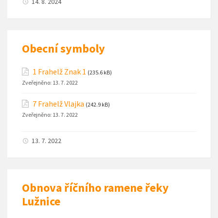
14. 8. 2024
Obecní symboly
1 Frahelž Znak 1
(235.6 kB)
Zveřejněno:
13. 7. 2022
7 Frahelž Vlajka
(242.9 kB)
Zveřejněno:
13. 7. 2022
13. 7. 2022
Obnova říčního ramene řeky
Lužnice