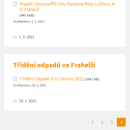
PlakÁt Obnova ŘÍČnÍho Ramene Řeky LuŽnice, K.
Ú. FrahelŽ
(447.4 kB)
Zveřejněno:
1. 3. 2021
1. 3. 2021
Třídění odpadů ve Frahelži
Třídění Odpadů Pro Občany 2021
(204.7 kB)
Zveřejněno:
29. 1. 2021
29. 1. 2021
1
2
3
4