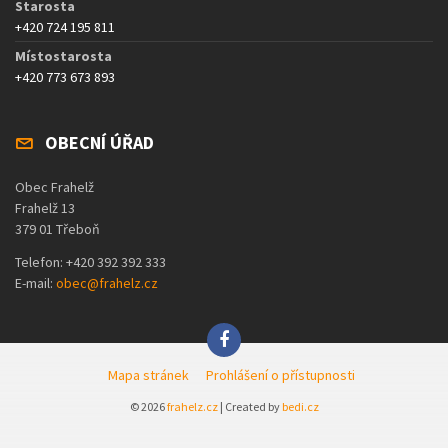
Starosta
+420 724 195 811
Místostarosta
+420 773 673 893
OBECNÍ ÚŘAD
Obec Frahelž
Frahelž 13
379 01 Třeboň
Telefon: +420 392 392 333
E-mail:
obec@frahelz.cz
Mapa stránek
Prohlášení o přístupnosti
© 2026
frahelz.cz
| Created by
bedi.cz