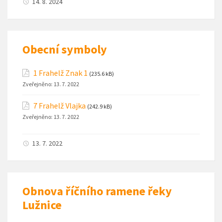
14. 8. 2024
Obecní symboly
1 Frahelž Znak 1
(235.6 kB)
Zveřejněno:
13. 7. 2022
7 Frahelž Vlajka
(242.9 kB)
Zveřejněno:
13. 7. 2022
13. 7. 2022
Obnova říčního ramene řeky
Lužnice