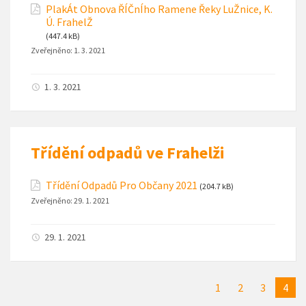
PlakÁt Obnova ŘÍČnÍho Ramene Řeky LuŽnice, K.
Ú. FrahelŽ
(447.4 kB)
Zveřejněno:
1. 3. 2021
1. 3. 2021
Třídění odpadů ve Frahelži
Třídění Odpadů Pro Občany 2021
(204.7 kB)
Zveřejněno:
29. 1. 2021
29. 1. 2021
1
2
3
4