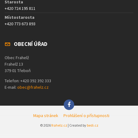
Starosta
+420 724 195 811
Místostarosta
+420 773 673 893
OBECNÍ ÚŘAD
Obec Frahelž
Frahelž 13
379 01 Třeboň
Telefon: +420 392 392 333
E-mail:
obec@frahelz.cz
Mapa stránek
Prohlášení o přístupnosti
© 2026
frahelz.cz
| Created by
bedi.cz