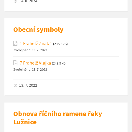
14. 8. 2024
Obecní symboly
1 Frahelž Znak 1
(235.6 kB)
Zveřejněno:
13. 7. 2022
7 Frahelž Vlajka
(242.9 kB)
Zveřejněno:
13. 7. 2022
13. 7. 2022
Obnova říčního ramene řeky
Lužnice