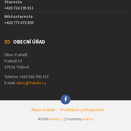
Starosta
+420 724 195 811
Místostarosta
+420 773 673 893
OBECNÍ ÚŘAD
Obec Frahelž
Frahelž 13
379 01 Třeboň
Telefon: +420 392 392 333
E-mail:
obec@frahelz.cz
Mapa stránek
Prohlášení o přístupnosti
© 2026
frahelz.cz
| Created by
bedi.cz