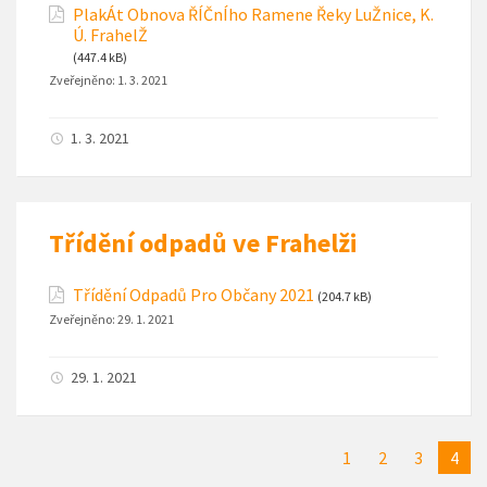
PlakÁt Obnova ŘÍČnÍho Ramene Řeky LuŽnice, K.
Ú. FrahelŽ
(447.4 kB)
Zveřejněno:
1. 3. 2021
1. 3. 2021
Třídění odpadů ve Frahelži
Třídění Odpadů Pro Občany 2021
(204.7 kB)
Zveřejněno:
29. 1. 2021
29. 1. 2021
1
2
3
4