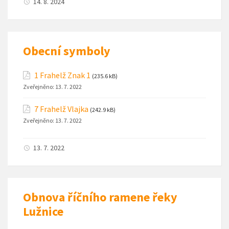
14. 8. 2024
Obecní symboly
1 Frahelž Znak 1
(235.6 kB)
Zveřejněno:
13. 7. 2022
7 Frahelž Vlajka
(242.9 kB)
Zveřejněno:
13. 7. 2022
13. 7. 2022
Obnova říčního ramene řeky
Lužnice