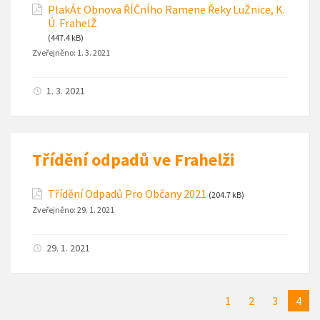
PlakÁt Obnova ŘÍČnÍho Ramene Řeky LuŽnice, K.
Ú. FrahelŽ
(447.4 kB)
Zveřejněno:
1. 3. 2021
1. 3. 2021
Třídění odpadů ve Frahelži
Třídění Odpadů Pro Občany 2021
(204.7 kB)
Zveřejněno:
29. 1. 2021
29. 1. 2021
1
2
3
4