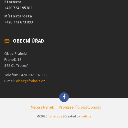
Starosta
+420 724 195 811
Místostarosta
+420 773 673 893
OBECNÍ ÚŘAD
Obec Frahelž
Frahelž 13
379 01 Třeboň
Telefon: +420 392 392 333
E-mail:
obec@frahelz.cz
Mapa stránek
Prohlášení o přístupnosti
© 2026
frahelz.cz
| Created by
bedi.cz