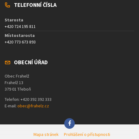
TELEFONNÍ ČÍSLA
Starosta
+420 724 195 811
Místostarosta
+420 773 673 893
OBECNÍ ÚŘAD
Obec Frahelž
Frahelž 13
379 01 Třeboň
Telefon: +420 392 392 333
E-mail:
obec@frahelz.cz
Mapa stránek
Prohlášení o přístupnosti