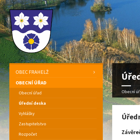
OBEC FRAHELŽ
Úřed
OBECNÍ ÚŘAD
Obecní ú
Obecní úřad
Úřední deska
Vyhlášky
Úředn
Zastupitelstvo
Závěreč
Rozpočet