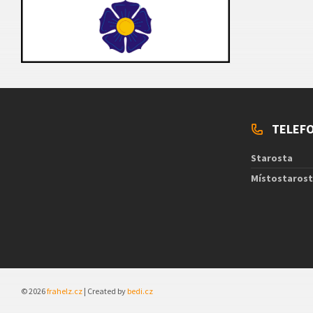
TELEFO
Starosta
Místostaros
© 2026
frahelz.cz
| Created by
bedi.cz