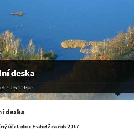
ní deska
řad
Úřední deska
í deska
ný účet obce Frahelž za rok 2017