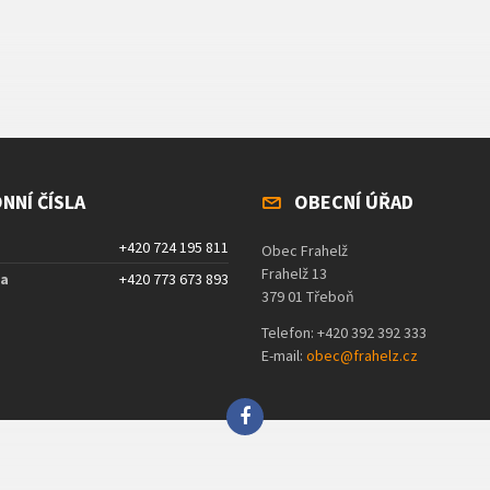
NNÍ ČÍSLA
OBECNÍ ÚŘAD
+420 724 195 811
Obec Frahelž
Frahelž 13
ta
+420 773 673 893
379 01 Třeboň
Telefon: +420 392 392 333
E-mail:
obec@frahelz.cz