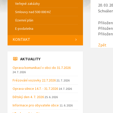
Veřejné zakázky
20. 03. 2
Schválen
Smlouvy nad 500 000 Kč
Územní plán
Přiložen
Přiložen
E-podatelna
Přiložen
KONTAKT
Zpět
AKTUALITY
Oprava komunikací v obci do 31.7.2026
24. 7. 2026
Frézování vozovky 22.7.2026
21. 7. 2026
Oprava silnice 14.7. - 31.7.2026
14. 7. 2026
Dětský den 4. 7. 2026
25. 6. 2026
Informace pro obyvatele obce
11. 6. 2026