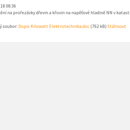
018 08:36
ní na prořezávky dřevin a křovin na napěťové hladině NN v katas
ý soubor:
Dopis Kilowatt Elektrotechnika.doc
(762 kB)
Stáhnout