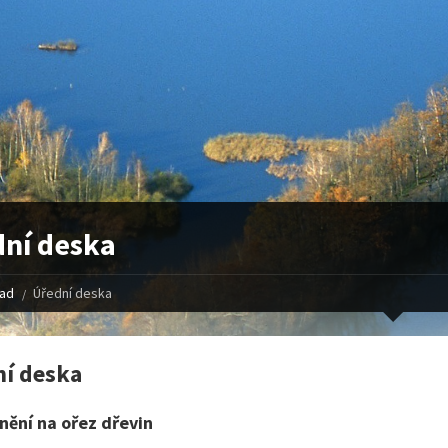
ní deska
řad
Úřední deska
í deska
ění na ořez dřevin