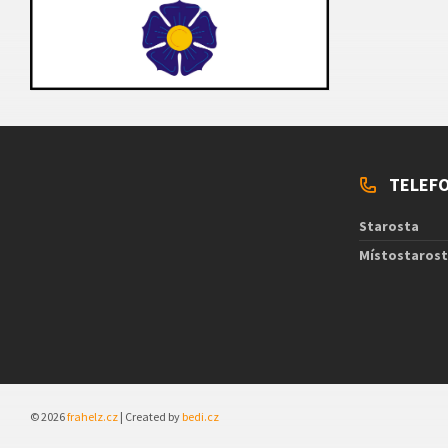
TELEFO
Starosta
Místostaros
© 2026
frahelz.cz
| Created by
bedi.cz