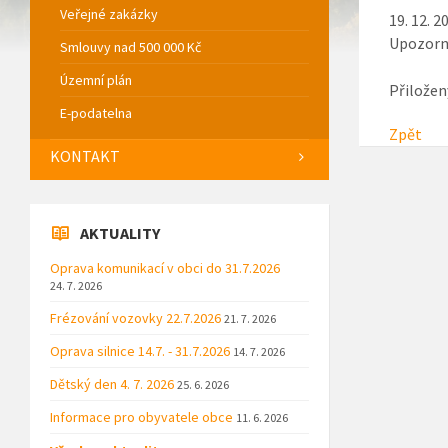
Veřejné zakázky
19. 12. 2
Upozorně
Smlouvy nad 500 000 Kč
Územní plán
Přiložen
E-podatelna
Zpět
KONTAKT
AKTUALITY
Oprava komunikací v obci do 31.7.2026
24. 7. 2026
Frézování vozovky 22.7.2026
21. 7. 2026
Oprava silnice 14.7. - 31.7.2026
14. 7. 2026
Dětský den 4. 7. 2026
25. 6. 2026
Informace pro obyvatele obce
11. 6. 2026