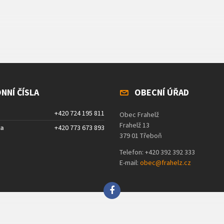
NNÍ ČÍSLA
OBECNÍ ÚŘAD
+420 724 195 811
Obec Frahelž
Frahelž 13
ta
+420 773 673 893
379 01 Třeboň
Telefon: +420 392 392 333
E-mail:
obec@frahelz.cz