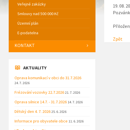
Veřejné zakázky
19. 08. 2
Pozvánka
Smlouvy nad 500 000 Kč
Územní plán
Přiložen
E-podatelna
Zpět
KONTAKT
AKTUALITY
Oprava komunikací v obci do 31.7.2026
24. 7. 2026
Frézování vozovky 22.7.2026
21. 7. 2026
Oprava silnice 14.7. - 31.7.2026
14. 7. 2026
Dětský den 4. 7. 2026
25. 6. 2026
Informace pro obyvatele obce
11. 6. 2026