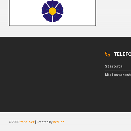
TELEFO
Starosta
Místostaros
© 2026
frahelz.cz
| Created by
bedi.cz