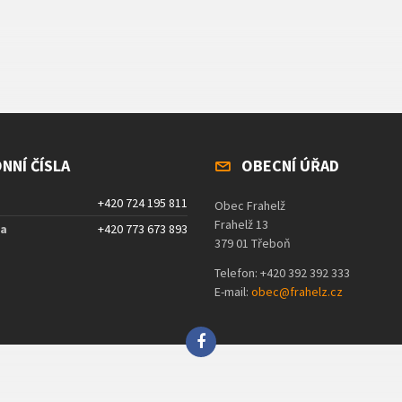
NNÍ ČÍSLA
OBECNÍ ÚŘAD
+420 724 195 811
Obec Frahelž
Frahelž 13
ta
+420 773 673 893
379 01 Třeboň
Telefon: +420 392 392 333
E-mail:
obec@frahelz.cz