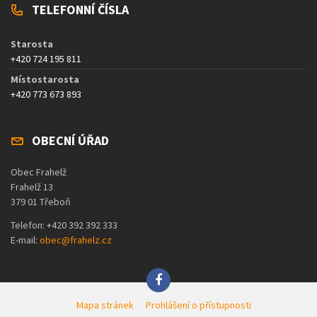
TELEFONNÍ ČÍSLA
Starosta
+420 724 195 811
Místostarosta
+420 773 673 893
OBECNÍ ÚŘAD
Obec Frahelž
Frahelž 13
379 01 Třeboň
Telefon: +420 392 392 333
E-mail:
obec@frahelz.cz
Mapa stránek
Prohlášení o přístupnosti