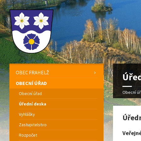
OBEC FRAHELŽ
Úřed
OBECNÍ ÚŘAD
Obecní ú
Obecní úřad
Úřední deska
Vyhlášky
Úředn
Zastupitelstvo
Veřejn
Rozpočet