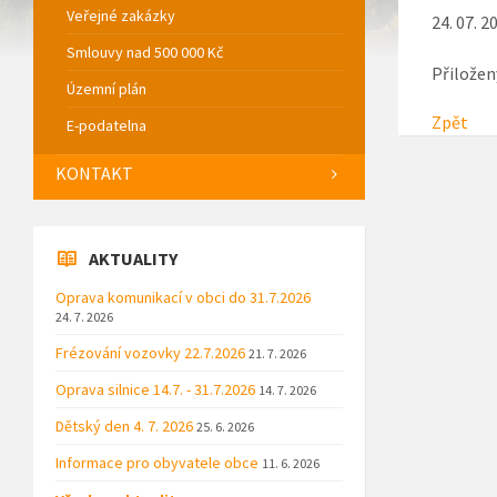
Veřejné zakázky
24. 07. 2
Smlouvy nad 500 000 Kč
Přiložen
Územní plán
Zpět
E-podatelna
KONTAKT
AKTUALITY
Oprava komunikací v obci do 31.7.2026
24. 7. 2026
Frézování vozovky 22.7.2026
21. 7. 2026
Oprava silnice 14.7. - 31.7.2026
14. 7. 2026
Dětský den 4. 7. 2026
25. 6. 2026
Informace pro obyvatele obce
11. 6. 2026