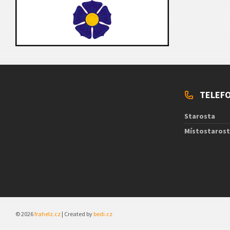
TELEFO
Starosta
Místostaros
© 2026
frahelz.cz
| Created by
bedi.cz