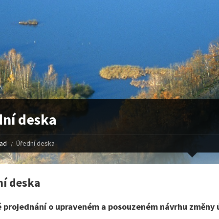
ní deska
řad
Úřední deska
í deska
é projednání o upraveném a posouzeném návrhu změny 