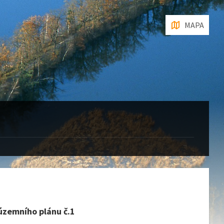
MAPA
územního plánu č.1