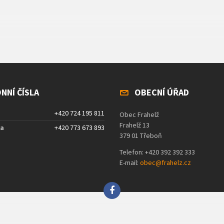
NNÍ ČÍSLA
OBECNÍ ÚŘAD
+420 724 195 811
Obec Frahelž
Frahelž 13
ta
+420 773 673 893
379 01 Třeboň
Telefon: +420 392 392 333
E-mail:
obec@frahelz.cz