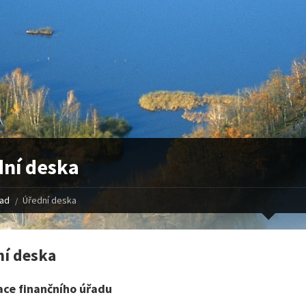
ní deska
řad
Úřední deska
í deska
ace finančního úřadu