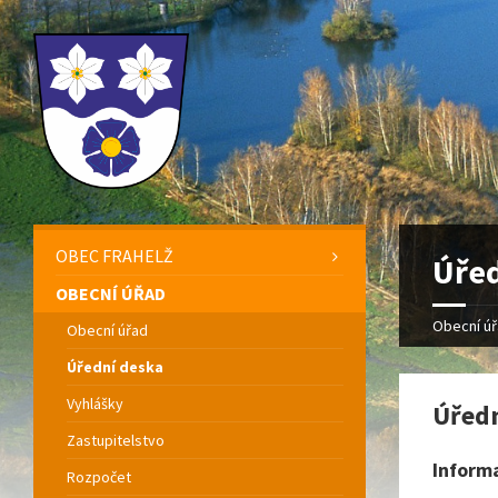
OBEC FRAHELŽ
Úřed
OBECNÍ ÚŘAD
Obecní ú
Obecní úřad
Úřední deska
Vyhlášky
Úředn
Zastupitelstvo
Inform
Rozpočet