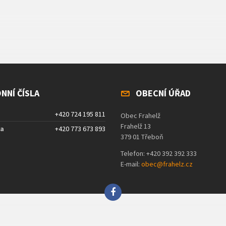
NNÍ ČÍSLA
OBECNÍ ÚŘAD
+420 724 195 811
Obec Frahelž
Frahelž 13
ta
+420 773 673 893
379 01 Třeboň
Telefon: +420 392 392 333
E-mail:
obec@frahelz.cz