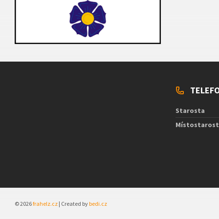
TELEFO
Starosta
Místostaros
© 2026
frahelz.cz
| Created by
bedi.cz