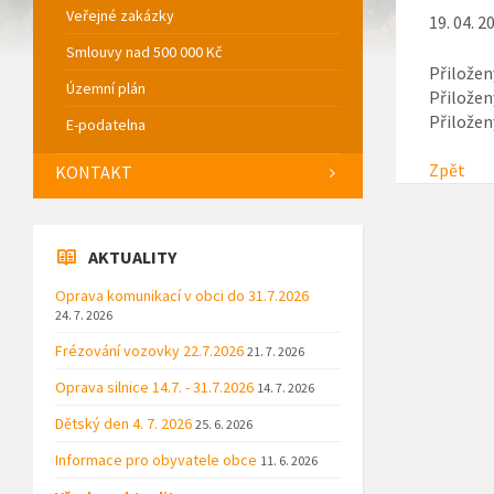
Veřejné zakázky
19. 04. 2
Smlouvy nad 500 000 Kč
Přiložen
Územní plán
Přiložen
Přiložen
E-podatelna
Zpět
KONTAKT
AKTUALITY
Oprava komunikací v obci do 31.7.2026
24. 7. 2026
Frézování vozovky 22.7.2026
21. 7. 2026
Oprava silnice 14.7. - 31.7.2026
14. 7. 2026
Dětský den 4. 7. 2026
25. 6. 2026
Informace pro obyvatele obce
11. 6. 2026