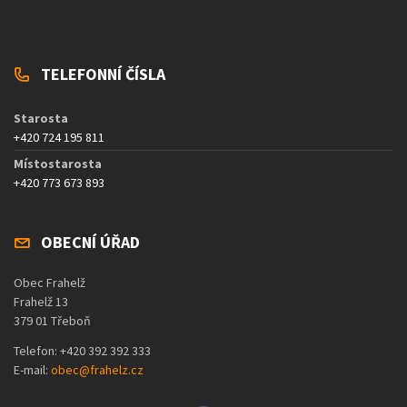
TELEFONNÍ ČÍSLA
Starosta
+420 724 195 811
Místostarosta
+420 773 673 893
OBECNÍ ÚŘAD
Obec Frahelž
Frahelž 13
379 01 Třeboň
Telefon: +420 392 392 333
E-mail:
obec@frahelz.cz