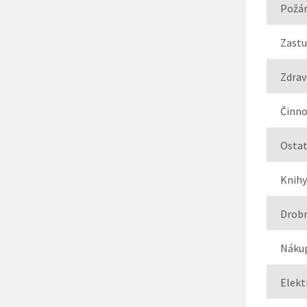
Požár
Zastu
Zdrav
Činno
Ostat
Knihy
Drob
Nákup
Elekt