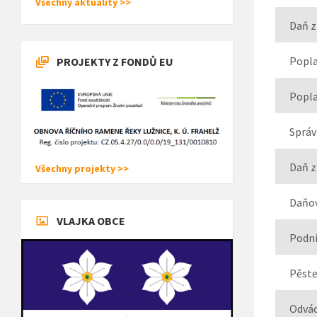
Všechny aktuality >>
Daň z
Popla
PROJEKTY Z FONDŮ EU
Popla
Správ
Daň z
Všechny projekty >>
Daňov
VLAJKA OBCE
Podni
Pěste
Odvád