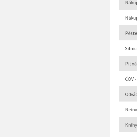
Nákup
Nákup
Pěste
Silni
Pitná
ČOV -
Odvád
Neinv
Knihy