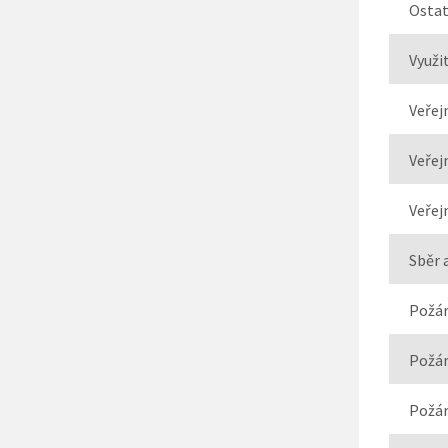
Ostat
Využi
Veřej
Veřej
Veřej
Sběr 
Požár
Požár
Požár