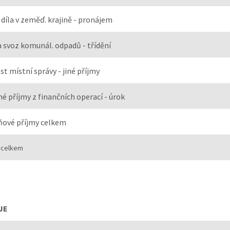
 díla v zeměď. krajině - pronájem
a svoz komunál. odpadů - třídění
st místní správy - jiné příjmy
é příjmy z finančních operací - úrok
ové příjmy celkem
 celkem
JE