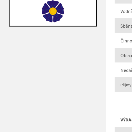
Vodní
Sběr 
Činno
Obecn
Nedaň
Příjmy
VÝDA