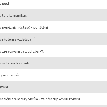
y pošt
y telekomunikací
y peněžních ústavů - pojištění
y školení a vzdělávání
y zpracování dat, údržba PC
 ostatních služeb
y a udržování
štění
estiční transfery obcím - za přestupkovou komisi