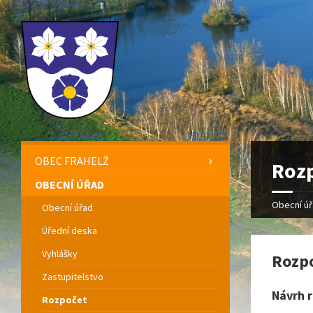
OBEC FRAHELŽ
Roz
OBECNÍ ÚŘAD
Obecní ú
Obecní úřad
Úřední deska
Vyhlášky
Rozp
Zastupitelstvo
Návrh r
Rozpočet