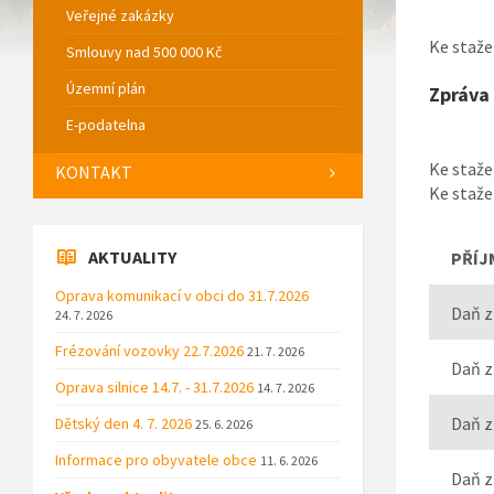
Veřejné zakázky
Ke staže
Smlouvy nad 500 000 Kč
Územní plán
Zpráva
E-podatelna
Ke staže
KONTAKT
Ke staže
AKTUALITY
PŘÍJ
Oprava komunikací v obci do 31.7.2026
Daň z
24. 7. 2026
Frézování vozovky 22.7.2026
21. 7. 2026
Daň z
Oprava silnice 14.7. - 31.7.2026
14. 7. 2026
Daň z
Dětský den 4. 7. 2026
25. 6. 2026
Informace pro obyvatele obce
11. 6. 2026
Daň z