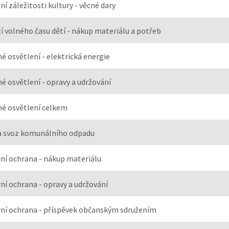
ní záležitosti kultury - věcné dary
tí volného času dětí - nákup materiálu a potřeb
né osvětlení - elektrická energie
né osvětlení - opravy a udržování
né osvětlení celkem
a svoz komunálního odpadu
ní ochrana - nákup materiálu
ní ochrana - opravy a udržování
ní ochrana - příspěvek občanským sdružením